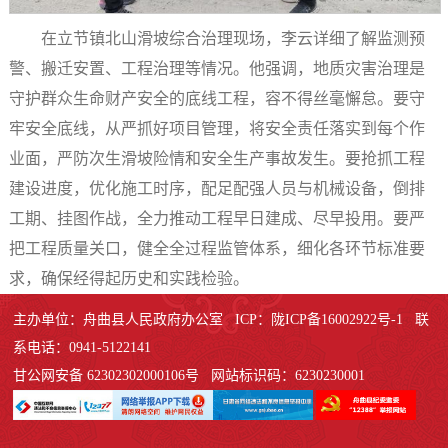
在立节镇北山滑坡综合治理现场，李云详细了解监测预
警、搬迁安置、工程治理等情况。他强调，地质灾害治理是
守护群众生命财产安全的底线工程，容不得丝毫懈怠。要守
牢安全底线，从严抓好项目管理，将安全责任落实到每个作
业面，严防次生滑坡险情和安全生产事故发生。要抢抓工程
建设进度，优化施工时序，配足配强人员与机械设备，倒排
工期、挂图作战，全力推动工程早日建成、尽早投用。要严
把工程质量关口，健全全过程监管体系，细化各环节标准要
求，确保经得起历史和实践检验。
主办单位：舟曲县人民政府办公室 ICP：陇ICP备16002922号-1 联
系电话：0941-5122141
甘公网安备 62302302000106号 网站标识码：6230230001