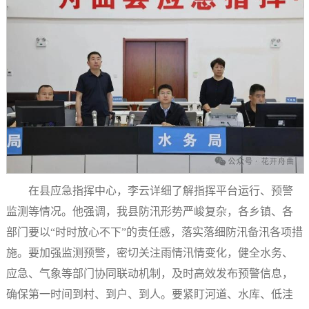
在县应急指挥中心，李云详细了解指挥平台运行、预警
监测等情况。他强调，我县防汛形势严峻复杂，各乡镇、各
部门要以“时时放心不下”的责任感，落实落细防汛备汛各项措
施。要加强监测预警，密切关注雨情汛情变化，健全水务、
应急、气象等部门协同联动机制，及时高效发布预警信息，
确保第一时间到村、到户、到人。要紧盯河道、水库、低洼