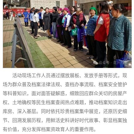
活动现场工作人员通过摆放展板、发放手册等形式，现
场为群众普及档案法律法规、查档办事流程、档案安全管护
等科普知识，面对面答疑解惑，细致回应群众关切的房屋产
权、土地确权等民生档案查阅热点难题，推动档案知识走出
库房、深入基层。同时依托珍贵档案集中展览，还原历史细
节、回溯发展历程，用鲜活史料讲好时代故事、彰显档案独
有价值，充分发挥档案资政育人的重要作用。