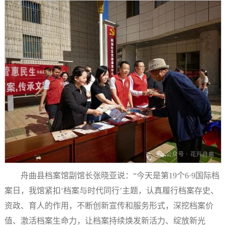
舟曲县档案馆副馆长张晓亚说：“今天是第
19个6·9国际档
案日，我馆紧扣
‘
档案与时代同行
’
主题，认真履行档案存史、
资政、育人的作用，不断创新宣传和服务形式，深挖档案价
值、激活档案生命力，让档案持续焕发新活力、绽放新光