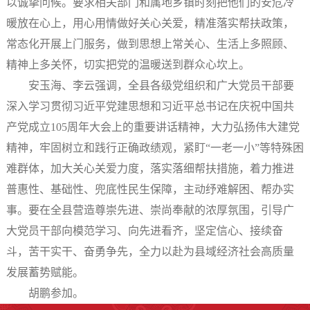
以诚挚问候。要求相关部门和属地乡镇时刻把他们的安危冷
暖放在心上，用心用情做好关心关爱，精准落实帮扶政策，
常态化开展上门服务，做到思想上常关心、生活上多照顾、
精神上多关怀，切实把党的温暖送到群众心坎上。
安玉海、李云强调，全县各级党组织和广大党员干部要
深入学习贯彻习近平党建思想和习近平总书记在庆祝中国共
产党成立105周年大会上的重要讲话精神，大力弘扬伟大建党
精神，牢固树立和践行正确政绩观，紧盯“一老一小”等特殊困
难群体，加大关心关爱力度，落实落细帮扶措施，着力推进
普惠性、基础性、兜底性民生保障，主动纾难解困、帮办实
事。要在全县营造尊崇先进、崇尚奉献的浓厚氛围，引导广
大党员干部向模范学习、向先进看齐，坚定信心、接续奋
斗，苦干实干、奋勇争先，全力以赴为县域经济社会高质量
发展蓄势赋能。
胡鹏参加。