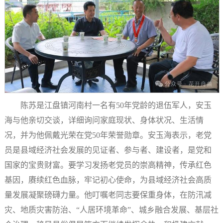
陈苏是江盘镇河南村一名有50年党龄的退伍军人，安玉
海与他亲切交谈，详细询问家庭现状、身体状况、生活情
况，并为他佩戴光荣在党50年荣誉勋章。安玉海表示，老党
员是县域经济社会发展的见证者、参与者、建设者，是党和
国家的宝贵财富。要学习发扬老党员的崇高精神，传承红色
基因，赓续红色血脉，牢记初心使命，为县域经济社会高质
量发展凝聚磅礴力量。他叮嘱老同志要保重身体，在防汛减
灾、地质灾害防治、“人居环境革命”、城乡融合发展、基层社