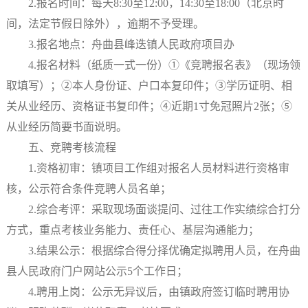
2.报名时间：每天8:30至12:00，14:30至18:00（北京时
间，法定节假日除外），逾期不予受理。
3.报名地点：舟曲县峰迭镇人民政府项目办
4.报名材料（纸质一式一份）①《竞聘报名表》（现场领
取填写）；②本人身份证、户口本复印件；③学历证明、相
关从业经历、资格证书复印件；④近期1寸免冠照片2张；⑤
从业经历简要书面说明。
五、竞聘考核流程
1.资格初审：镇项目工作组对报名人员材料进行资格审
核，公示符合条件竞聘人员名单；
2.综合考评：采取现场面谈提问、过往工作实绩综合打分
方式，重点考核业务能力、责任心、基层沟通能力；
3.结果公示：根据综合得分择优确定拟聘用人员，在舟曲
县人民政府门户网站公示5个工作日；
4.聘用上岗：公示无异议后，由镇政府签订临时聘用协