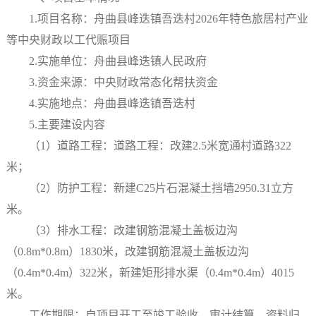
1.项目名称：舟曲县峰迭镇吾迭村2026年特色旅居村产业
等中央财政以工代赈项目
2.实施单位：舟曲县峰迭镇人民政府
3.资金来源：中央财政常态化帮扶资金
4.实施地点：舟曲县峰迭镇吾迭村
5.主要建设内容
（1）道路工程：道路工程：改建2.5米宽通村道路322
米；
（2）防护工程：新建C25片石混凝土挡墙2950.31立方
米。
（3）排水工程：改建钢筋混凝土盖板边沟
（0.8m*0.8m）1830米，改建钢筋混凝土盖板边沟
（0.4m*0.4m）322米，新建矩形排水渠（0.4m*0.4m）4015
米。
工作期限：自项目开工至竣工验收、审计结算、资料归