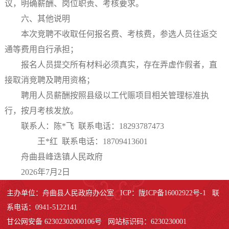
议，明确薪酬、岗位职责、考核要求。
六、其他说明
本次竞聘不收取任何报名费、考核费，参选人员往返交
通等费用自行承担；
报名人员提交所有材料必须真实，存在弄虚作假者，直
接取消竞聘及聘用资格；
聘用人员薪酬按照县级以工代赈项目相关管理标准执
行，按月考核发放。
联系人：陈*飞 联系电话：18293787473
王*红 联系电话：18709413601
舟曲县峰迭镇人民政府
2026年7月2日
主办单位：舟曲县人民政府办公室 ICP：陇ICP备16002922号-1 联
系电话：0941-5122141
甘公网安备 62302302000106号 网站标识码：6230230001