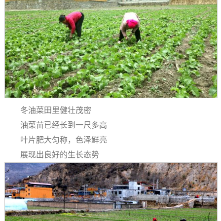
冬油菜田里健壮茂密
油菜苗已经长到一尺多高
叶片肥大匀称，色泽鲜亮
展现出良好的生长态势