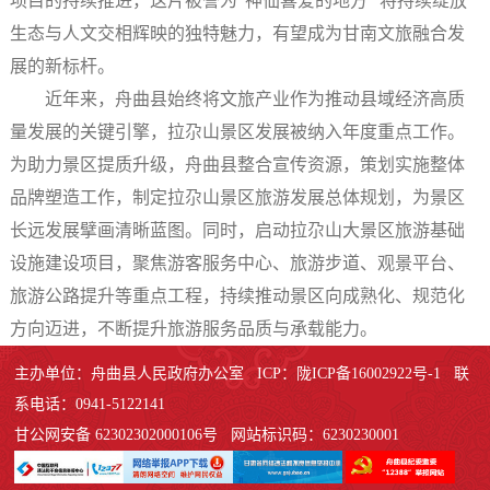
项目的持续推进，这片被誉为“神仙喜爱的地方” 将持续绽放
生态与人文交相辉映的独特魅力，有望成为甘南文旅融合发
展的新标杆。
近年来，舟曲县始终将文旅产业作为推动县域经济高质
量发展的关键引擎，拉尕山景区发展被纳入年度重点工作。
为助力景区提质升级，舟曲县整合宣传资源，策划实施整体
品牌塑造工作，制定拉尕山景区旅游发展总体规划，为景区
长远发展擘画清晰蓝图。同时，启动拉尕山大景区旅游基础
设施建设项目，聚焦游客服务中心、旅游步道、观景平台、
旅游公路提升等重点工程，持续推动景区向成熟化、规范化
方向迈进，不断提升旅游服务品质与承载能力。
主办单位：舟曲县人民政府办公室 ICP：陇ICP备16002922号-1 联
系电话：0941-5122141
甘公网安备 62302302000106号 网站标识码：6230230001