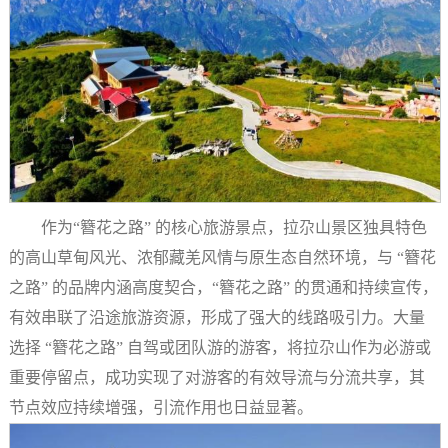
作为“簪花之路” 的核心旅游景点，拉尕山景区独具特色
的高山草甸风光、浓郁藏羌风情与原生态自然环境，与 “簪花
之路” 的品牌内涵高度契合，“簪花之路” 的贯通和持续宣传，
有效串联了沿途旅游资源，形成了强大的线路吸引力。大量
选择 “簪花之路” 自驾或团队游的游客，将拉尕山作为必游或
重要停留点，成功实现了对游客的有效导流与分流共享，其
节点效应持续增强，引流作用也日益显著。