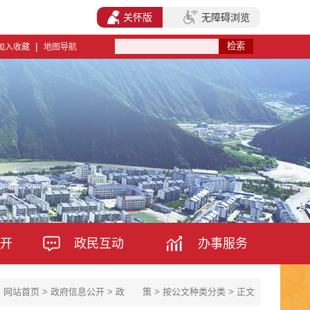
关怀版
无障碍浏览
|
加入收藏
地图导航
开
政民互动
办事服务
：
网站首页
>
政府信息公开
>
政 策
>
按公文种类分类
> 正文