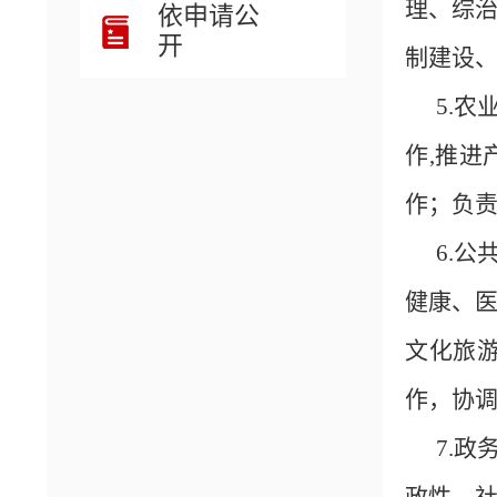
理、综
依申请公
开
制建设
5.
作,推
作；负
6.
健康、
文化旅
作，协调
7.