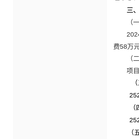
三
（
20
费58万
（
项
（三
25
（四
25
（五