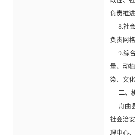
政性、社
负责推
8.
负责网
9.
量、动
染、文
二、
舟曲
社会治
理中心