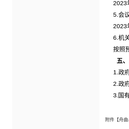
202
5.会
202
6.机
按照
五、
1.政
2.
3
.国
附件【
舟曲