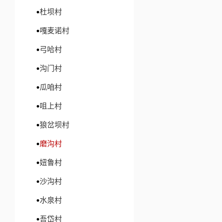
杜坝村
嘎麦诺村
弓哈村
沟门村
瓜咱村
咀上村
狼岔坝村
磨沟村
妞鲁村
沙沟村
水泉村
吾岱村