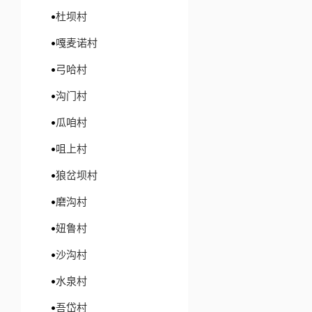
杜坝村
嘎麦诺村
弓哈村
沟门村
瓜咱村
咀上村
狼岔坝村
磨沟村
妞鲁村
沙沟村
水泉村
吾岱村