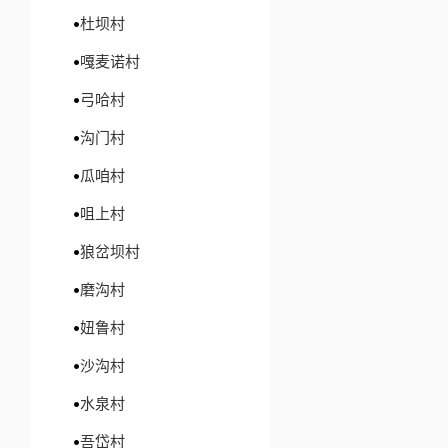
杜坝村
嘎麦诺村
弓哈村
沟门村
瓜咱村
咀上村
狼岔坝村
磨沟村
妞鲁村
沙沟村
水泉村
吾岱村