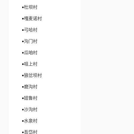
杜坝村
嘎麦诺村
弓哈村
沟门村
瓜咱村
咀上村
狼岔坝村
磨沟村
妞鲁村
沙沟村
水泉村
吾岱村