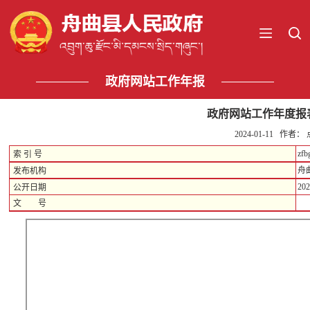
政府网站工作年报
政府网站工作年度报表
2024-01-11 作者
zfb
索 引 号
舟
发布机构
202
公开日期
文 号