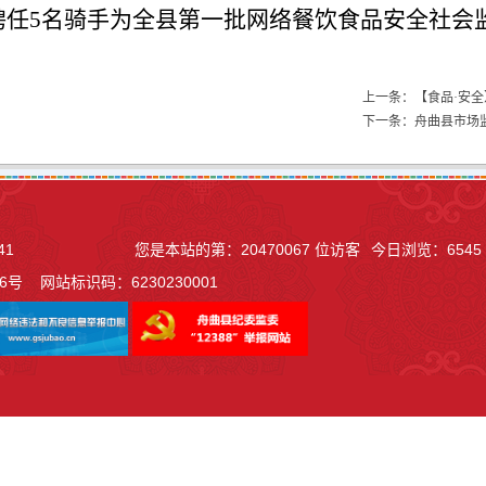
聘任5名骑手为全县第一批网络餐饮食品安全社会
上一条：【食品·安
下一条：舟曲县市场监
41
您是本站的第：
20470067
位访客
今日浏览：
6545
06号
网站标识码：6230230001