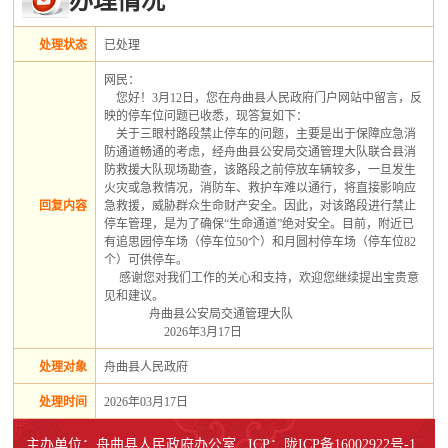
办理情况
处理状态
已处理
网民：
    您好！3月12日，您在舟曲县人民政府门户网站中留言，反
映的停车位问题已收悉，现答复如下：
    关于三眼村路段禁止停车的问题，主要是出于保障应急消
防通道畅通的考虑，经舟曲县公安局交通管理大队联合县消
防救援大队现场勘查，该路段之前停放车辆较多，一旦发生
火灾或急救情况，消防车、救护车难以通行，将直接影响应
回复内容
急救援，威胁群众生命财产安全。因此，对该路段进行禁止
停车管理，是为了确保“生命通道”绝对安全。目前，附近已
有追思园停车场（停车位50个）和月圆村停车场（停车位82
个）可供停车。
     感谢您对我们工作的关心和支持，欢迎您继续提出宝贵意
见和建议。 
               舟曲县公安局交通管理大队
                    2026年3月17日
处理对象
舟曲县人民政府
处理时间
2026年03月17日
主办单位：舟曲县人民政府办公室 ICP：陇ICP备16002922号-1