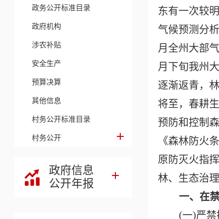
政务公开标准目录
东有一次较明
政府机构
气候预测分析
涉农补贴
月全州大部气
安全生产
月下旬我州大
预算决算
逐渐返青，林
其他信息
将至，春耕
村务公开标准目录
预防和控制
村务公开
《森林防火条
原防灭火指挥
政府信息
林、生态治
公开年报
一、在
(一)严