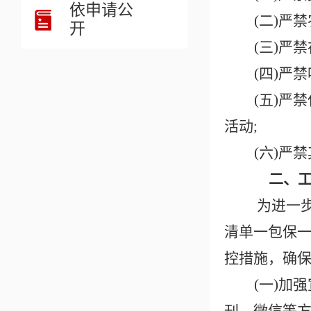
依申请公
(二)严
开
(三)严
(四)严
(五)严
活动;
(六)严
二、
为进一步
清单一包保一
控措施，确保
(一)加