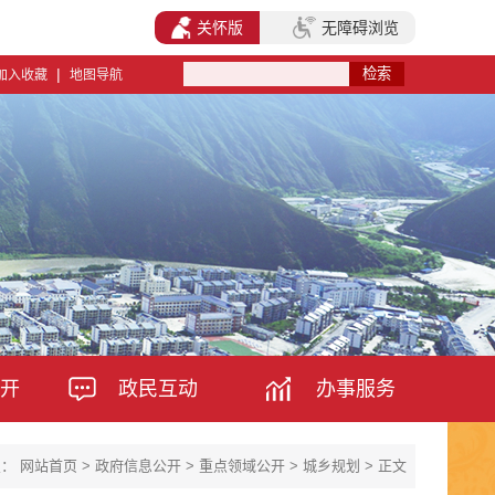
关怀版
无障碍浏览
|
加入收藏
地图导航
开
政民互动
办事服务
置：
网站首页
>
政府信息公开
>
重点领域公开
>
城乡规划
> 正文