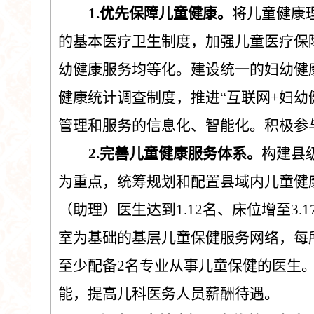
1.
优先保障儿童健康。
将儿童健康
的基本医疗卫生制度，加强儿童医疗保
幼健康服务均等化。建设统一的妇幼健
健康统计调查制度，推进
“
互联网
+
妇幼
管理和服务的信息化、智能化。
积极参
2.
完善儿童健康服务体系。
构建县
为重点，统筹规划和
配
置
县
域内儿童健
（
助理
）
医生达到
1.12
名、床位增至
3.1
室为基础的基层儿童保健服务网络，每
至少配备
2
名专业从事儿童保健的医生
能，提高儿科医务人员薪酬待遇。