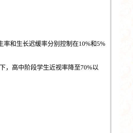
生率和生长迟缓率分别控制在
10%
和
5%
下，高中阶段学生近视率降至
70%
以