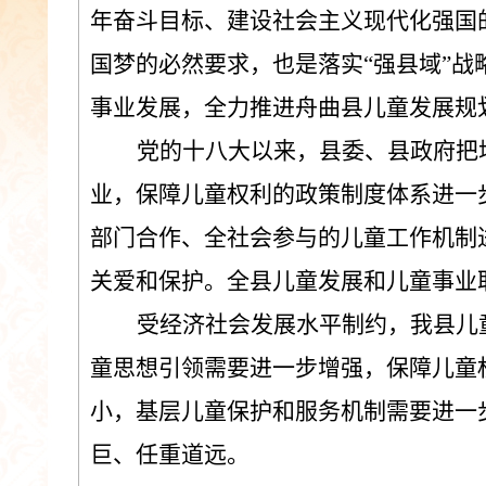
年奋斗目标、建设社会主义现代化强国
国梦的必然要求
，
也是落实
“
强县域
”
战
事业发展，全力推进舟曲县
儿童
发展规
党的十八大以来，
县
委
、
县
政府把
业，保障儿童权利的政策
制度
体系进一
部门合作、全社会参与的儿童工作机制
关爱和保护。
全县
儿童发展和儿童事业
受经济社会发展水平制约，我
县
儿
童思想引领需要进一步增强，保障儿童
小，基层儿童保护和服务机制需要进一
巨、任重道远。