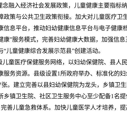
理念融入经济社会发展政策，儿童健康主要指标
障政策与公共卫生政策衔接。加大对儿童医疗卫
康信息平台，推动妇幼健康信息平台与电子健康
健康
”
服务模式，完善妇幼健康大数据，加强信息
与
“
儿童健康综合发展示范县
”
创建活动。
级
儿童医疗保健服务网络，以妇幼保健
院
、
县人
康服务资源。县
级
设置
1
所政府举办、标准化的妇
7
张。建立完善以县妇幼保健
院
为龙头，乡镇卫生
所乡镇卫生院、社区卫生服务中心至少配备
1
名提
。完善儿童急救体系。加快儿童医学人才培养，提