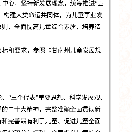
为中心，坚持新发展理念，统筹推进
“
五
，构建人类命运共同体，为儿童事业发
原则，全面提高儿童综合素质，培养造
。
目标和要求，参照《
甘南州
儿童发展
规
论、
“
三个代表
”
重要思想、科学发展观、
党的二十大
精神，
完整准确全面
贯彻新
持和完善最有利于儿童、促进儿童全面