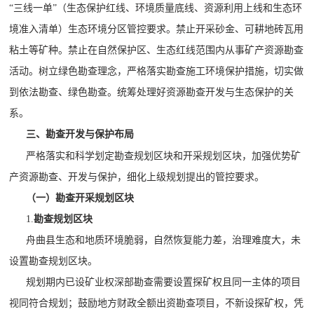
“三线一单”（生态保护红线、环境质量底线、资源利用上线和生态环
境准入清单）生态环境分区管控要求。禁止开采砂金、可耕地砖瓦用
粘土等矿种。禁止在自然保护区、生态红线范围内从事矿产资源勘查
活动。树立绿色勘查理念，严格落实勘查施工环境保护措施，切实做
到依法勘查、绿色勘查。统筹处理好资源勘查开发与生态保护的关
系。
三、勘查开发与保护布局
严格落实和科学划定勘查规划区块和开采规划区块，加强优势矿
产资源勘查、开发与保护，细化上级规划提出的管控要求。
（一）
勘查开采规划区块
1.
勘查规划区块
舟曲县生态和地质环境脆弱，自然恢复能力差，治理难度大，未
设置勘查规划区块
。
规划期内已设矿业权深部勘查需要设置探矿权且同一主体的项目
视同符合规划；鼓励地方财政全额出资勘查项目，不新设探矿权，凭