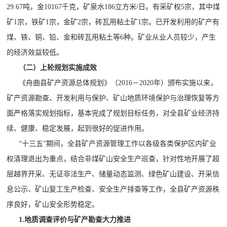
29.67吨
，
金
10167千克
，
矿泉水
186立方米/日
。
有采矿权
5宗
，
其中煤
矿
1宗
，
铁矿
1宗
，
金矿
2宗
，
砖瓦用粘土矿
1宗
。
已开发利用的矿产有
煤、铁、铜、铅、金
和
砖瓦用粘土等
6种
。
矿业从业人员较少，产生
的经济效益较低。
（
二
）
上轮规划实施成效
《
舟曲县矿产资源总体规划
》
（
2016
－
2020年）
颁布实施以来，
矿产资源勘查、开发利用与保护、矿山地质环境保护与治理恢复等方
面严格
落实规划指标
，基本完成了规划目标任务
，
对全县矿业经济持
续、健康、稳定发展，起到很好的促进作用。
“十三五”期间，全县矿产资源管理工作以各级各类保护区内矿业
权清理退出为重点，结合非煤矿山安全生产巡查，针对性地开展了超
层越界开采、无证非法生产、储量动态监测、绿色矿山建设、开采信
息公示、矿山复工生产检查、安全生产排查等工作，全县矿产资源秩
序良好，矿山安全形势稳定。
1.地质调查评价与矿产勘查
大力推进