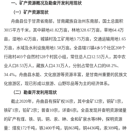
一、矿产资源概况及勘查开发利用现状
（一）矿产资源现状
舟曲县位于甘肃省南部，甘南藏族自治州东南部，国土总面积
3015平方
千米
，其中耕地
41.82万亩，林地328.67万亩，草地64.4万
亩，湿地0.42万亩，城镇村及工矿用地3.75万亩，交通运输用地1.65
万亩，水域及水利设施用地1.58万亩。全县辖15镇4乡5个社区208个
行政村403个自然村528个村民小组，常住总人口12.53万人，其中农
业人口8.53万人，藏族人口4.31万人，分别占常住人口的68.2%、
34.4%。舟曲县水能、文化旅游等资源丰富，是甘南州重要的民族文
化旅游区，现已形成以旅游、山野珍品等为主的经济体系
。
（
二
）
勘查开发利用
现状
截止
2020年，
舟曲县有
探矿权
16宗，
其中
金矿
12宗
，
铜矿
1宗
，
铁矿
1宗
，
铅矿
2宗
；
普查
10宗
，
详查
6宗。全县发现并查明资源储量
的矿产
有
煤、铁、钒、铜、汞、砷、金
和
矿泉水
等
8种，探明资源
量
：
煤
炭
172千吨
，
铁
2400千吨
，
钒
863吨
，
铜
4436吨
，
汞
309吨
，
砷