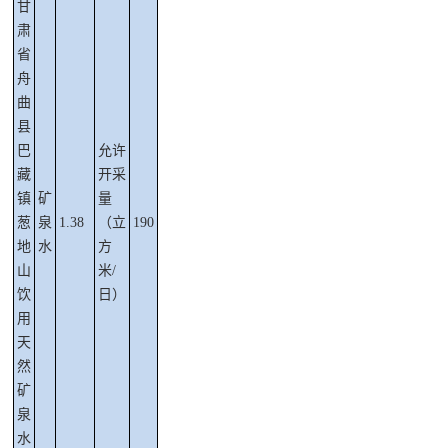
甘
肃
省
舟
曲
县
巴
允许
藏
开采
镇
矿
量
葱
泉
1.38
（立
190
地
水
方
山
米
/
饮
日）
用
天
然
矿
泉
水