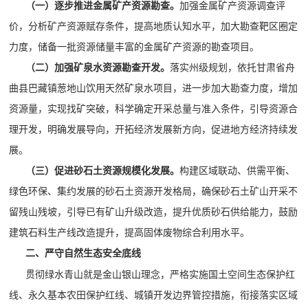
（一）逐步推进金属矿产资源勘查。
加强金属矿产资源调查评
价，分析矿产资源赋存条件，提高地质认知水平，加大勘查靶区圈定
力度，储备一批资源储量丰富的金属矿产资源的勘查项目。
（二）加强矿泉水资源勘查开发。
落实州级规划，依托甘肃省舟
曲县巴藏镇葱地山饮用天然矿泉水项目，进一步加大勘查力度，增加
资源量，实现找矿突破，科学确定开采总量与准入条件，引导资源合
理开发，明确发展导向，开拓经济发展新方向，促进地方经济持续发
展。
（三）促进砂石土资源规模化发展。
构建区域联动、供需平衡、
绿色环保、集约发展的砂石土资源开发格局，确保砂石土矿山开采不
留残山残坡，引导已有矿山升级改造，提升优质砂石供给能力，鼓励
建筑石料生产线改造提升，提高固体废物综合利用水平。
二、严守自然生态安全底线
贯彻绿水青山就是金山银山理念，严格实施国土空间生态保护红
线、永久基本农田保护红线、城镇开发边界管控措施，衔接落实区域