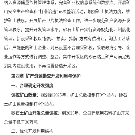
纳入资源储量监督管理体系，完善矿业权信息系统和数据库。开展矿
山安全生产检查和“打非治违”专项整治活动，加强矿山执法力度，维
护矿山秩序。开展矿产卫片执法检查工作，进一步规范矿产资源开发
管理秩序，提升开发管理水平。砂石土矿产实行资源规范化、制度化
管理，新设采矿权以“
招标、拍卖、挂牌
”方式有偿出让，淘汰工艺落
后，产能低的矿山企业，对已设置不合理采矿权，采取政府引导、企
业运作等方式进行调整、整合。集中开采区的砂石粘土矿产可满足规
划期内建设使用，不再设置备选开采区。
第四章
矿产资源勘查开发利用与保护
一、合理确定开发强度
调控矿山数量：
规划到
2025
年，
矿山总数控制在
9
个
以内
，砂石
土矿山数量控制在
4
个以内。
砂石土
矿山
开发总量调控：
到
2025
年，全县建筑用石料矿山开采
总量不低于
30
万吨。
二、优化开发利用结构