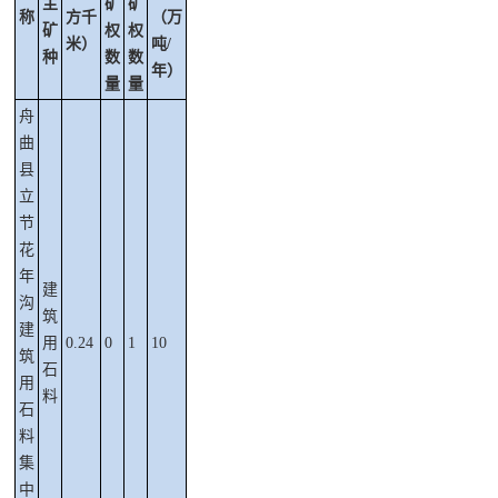
主
矿
矿
称
方
千
（万
矿
权
权
米
）
吨
/
种
数
数
年）
量
量
舟
曲
县
立
节
花
年
建
沟
筑
建
用
0.24
0
1
10
筑
石
用
料
石
料
集
中