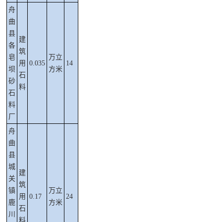
舟
曲
县
建
各
筑
皂
万立
用
0.035
14
坝
方米
石
砂
料
石
料
厂
舟
曲
县
城
建
关
筑
镇
万立
用
0.17
24
鹿
方米
石
川
料