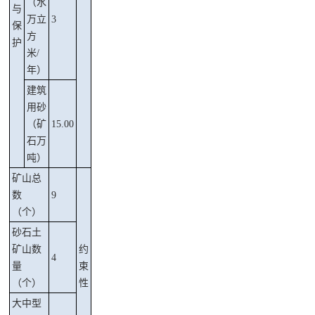
（水
与
万立
3
保
方
护
米
/
年）
建筑
用砂
（矿
15.00
石
万
吨）
矿山总
数
9
（个）
砂石土
矿山数
约
4
量
束
（个）
性
大中型