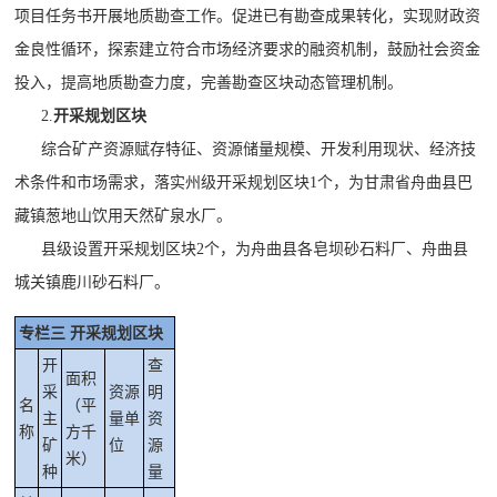
项目任务书开展地质勘查工作。促进已有勘查成果转化，实现财政资
金良性循环，探索建立符合市场经济要求的融资机制，鼓励社会资金
投入，提高地质勘查力度，完善勘查区块动态管理机制。
2.
开采规划区块
综合矿产资源赋存特征、资源储量规模、开发利用现状、经济技
术条件和市场需求，
落实州级开采规划区块
1个，为甘肃省舟曲县巴
藏镇葱地山饮用天然矿泉水厂。
县级设置开采规划区块
2个，为舟曲县各皂坝砂石料厂、
舟曲县
城关镇鹿川砂石料厂
。
专栏三
开采规划区块
开
查
面积
采
资源
明
名
（
平
主
量单
资
称
方
千
矿
位
源
米
）
种
量