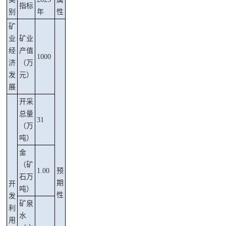
指标
别
年
性
矿
业
矿业
经
产值
1000
济
（万
发
元）
展
开采
总量
31
（万
吨）
金
（矿
1.00
预
石
万
期
开
吨）
性
发
矿泉
利
水
用