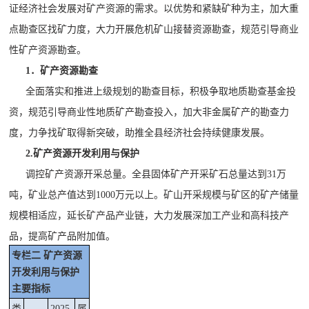
证经济社会发展对矿产资源的需求。以优势和紧缺矿种为主，加大重
点勘查区找矿力度，大力开展危机矿山接替资源勘查，规范引导商业
性矿产资源勘查。
1．矿产资源勘查
全面落实和推进上级规划的勘查目标，积极争取地质勘查基金投
资，规范引导商业性地质矿产勘查投入，加大非金属矿产的勘查力
度，力争找矿取得新突破，助推
全县
经济社会
持续健康
发展。
2.矿产资源开发利用与保护
调控矿产资源开采总量。全县固体矿产开采矿石总量达到
31
万
吨，矿业总产值达到
1000万元
以上。矿山开采规模与矿区的矿产储量
规模相适应，延长矿产品产业链，大力发展深加工产业和高科技产
品，提高矿产品附加值。
专栏二
矿产资源
开发利用与保护
主要指标
类
2025
属