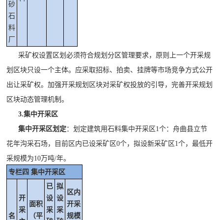
砂
石
料
厂
采矿权设置区划必须符合规划分区管理要求，原则上一个开采规
划区块只设一个主体。应采取
招标、拍卖、挂牌等
市场竞争方式公开
出让采矿权。加强开采规划区块对采矿权投放的引导，完善开采规划
区块动态管理机制。
3.集中开采区
集中开采区划定
：
划定建筑用石料集中开采区
1
个：舟曲县立节
花年沟采石场，目前区内已设采矿区
0
个，拟设新采矿区
1
个，最低开
采规模为
10
万吨
/年。
专栏四
集中开采区
已
拟
区内
开
设
设
面积
开采
采
采
采
名
（
平
规模