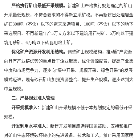
严格执行矿山最低开采规模
。
新建矿山严格执行规划确定的矿山
开采最低规模，不符合要求的不得新立采矿权
。不再新建日处理岩金
矿石
300
吨（不含）以下的露天
采选项目
、
100吨（不含）以下的地下
采选项目
、不再新建年产
5万立方米以下建筑用石材矿、6万吨
以下建
筑用砂矿、
6万吨以下砖瓦用粘土矿
。
优化矿产资源开发利用结构
。
调整矿山规模结构，推动矿产资源
向具有产业链优势的重点骨干企业聚集，优化资源配置，提高产业集
中度和市场竞争力，逐步向
“集中开采、规模开采、绿色开采”的发展
模式迈进，现有砂石矿山加强资源整合、提升生产规模，逐步达到大
中型规模。
三、严格规划准入管理
开采规模准入：
新建矿山开采规模不低于本规划规定的最低开采
规模。
开发利用水平准入：
新建开发项目应选择国家鼓励、支持和推广
对矿山生态环境破坏较小的先进设备、技术和工艺，禁止采用国家明