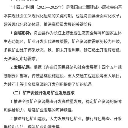
“十四五”时期（
2021
—
2025
年）是我国由全面建成小康社会向基
本实现社会主义现代化迈进的关键时期，也是舟曲县全面深化改革，
建设现代化经济体系，推进高质量发展的关键阶段。
1.
面临形势
。
舟曲县作为长江上游重要生态安全屏障和
国家
主体
生态
功能区
，
矿业开发步伐进展缓慢，矿产资源供需形势较为严峻，
多数矿山处于停采状态，铁、铜未开发利用，砂石粘土开发程度低，
无法满足市场需求。
2.
发展机遇。
根据《舟曲县国民经济和社会发展第十四个五年规
划纲要》部署，传统基础设施建设、重大交通工程建设等重大项目，
为砂石土等非金属资源的开发利用提供了新的机遇。
（二）矿产资源开发与矿业发展要求
1.
推进全县矿产资源勘查开发高质量发展，稳定矿产资源的保障
和供给能力，增强矿业发展的可持续性。
2.
推进绿色矿山建设，大力发展绿色矿业，推行绿色勘查、开采
手段和方法，促进矿业和谐发展。