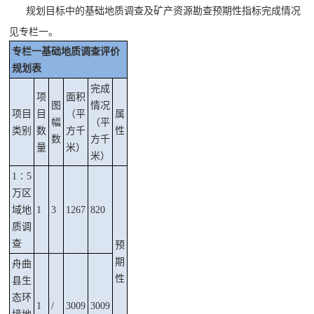
规划目标中的基础地质调查及矿产资源勘查预期性指标完成情况
见专栏一。
专栏一
基础地质调查评价
规划表
完成
项
面积
图
情况
项目
目
（
平
属
幅
（
平
类别
数
方
千
性
数
方千
量
米
）
米
）
1∶5
万区
域地
1
3
1267
820
质调
查
预
期
舟曲
性
县生
态环
1
/
3009
3009