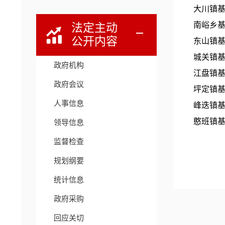
大川镇
南峪乡
法定主动
公开内容
东山镇
城关镇
政府机构
江盘镇
政府会议
坪定镇
人事信息
峰迭镇
憨班镇
领导信息
监督检查
规划纲要
统计信息
政府采购
回应关切