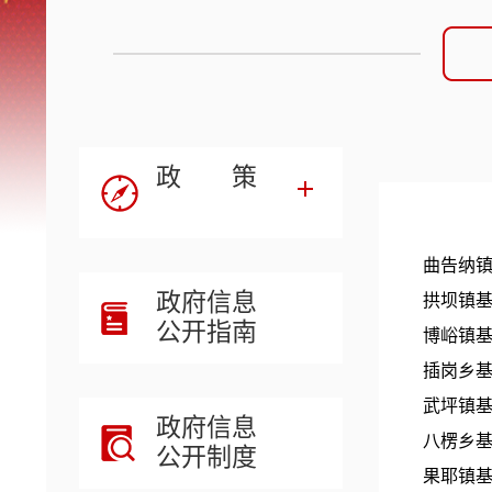
政 策
曲告纳
政府信息
拱坝镇
公开指南
博峪镇
插岗乡
武坪镇
政府信息
八楞乡
公开制度
果耶镇