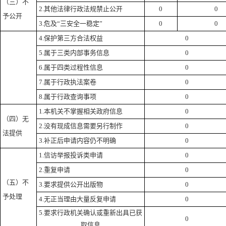
（三）不
2.
其他法律行政法规禁止公开
0
0
予公开
3.
危及
“
三安全一稳定
”
0
0
4.
保护第三方合法权益
0
5.
属于三类内部事务信息
0
6.
属于四类过程性信息
0
7.
属于行政执法案卷
0
8.
属于行政查询事项
0
1.
本机关不掌握相关政府信息
0
（四）无
2.
没有现成信息需要另行制作
0
法提供
3.
补正后申请内容仍不明确
0
1.
信访举报投诉类申请
0
2.
重复申请
0
（五）不
3.
要求提供公开出版物
0
予处理
4.
无正当理由大量反复申请
0
5.
要求行政机关确认或重新出具已获
0
取信息