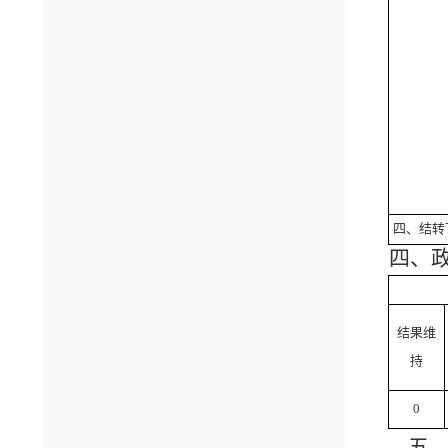
四、结转
四、
结果维
持
0
五