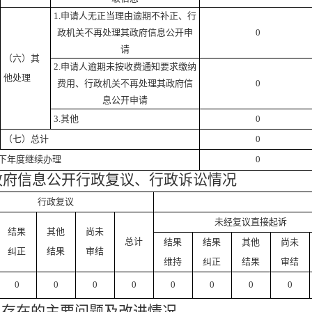
1.
申请人无正当理由逾期不补正、行
政机关不再处理其政府信息公开申
0
请
（六）其
2.
申请人逾期未按收费通知要求缴纳
他处理
费用、行政机关不再处理其政府信
0
息公开申请
3.
其他
0
（七）总计
0
下年度继续办理
0
政府信息公开行政复议、行政诉讼情况
行政复议
未经复议直接起诉
结果
其他
尚未
总计
结果
结果
其他
尚未
纠正
结果
审结
维持
纠正
结果
审结
0
0
0
0
0
0
0
0
、存在的主要问题及改进情况