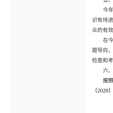
今
识有待
众的有
在
题导向
检查和
六
按
〔202