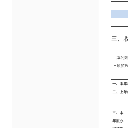
三、
（本列数
三项加第
一、本年
二、上年
三、本
年度办