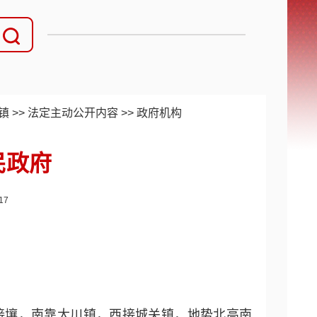
镇
>>
法定主动公开内容
>>
政府机构
民政府
17
接壤，南靠大川镇，西接城关镇，地势北高南