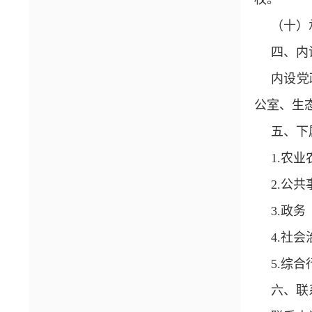
（十）
四、内
内设党
公室、生
五、下
1.农
2.公
3.政
4.社
5.综
六、
联