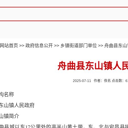
网站首页
>>
政府信息公开
>>
乡镇街道部门单位
>>
舟曲县东山
舟曲县东山镇人
2025-07-11 作者：佚名 点击数：
6
构名称
东山镇人民政府
山镇简介
曲县城以东17公里处的高半山黄土带，东、北与宕昌县