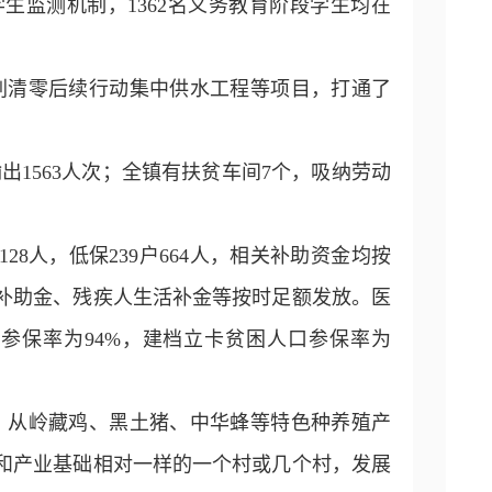
学生监测机制，1362名义务教育阶段学生均在
刺清零后续行动集中供水工程等项目，打通了
出1563人次；全镇有扶贫车间7个，吸纳劳动
28人，低保239户664人，相关补助资金均按
补助金、残疾人生活补金等按时足额发放。医
保参保率为94%，建档立卡贫困人口参保率为
、从岭藏鸡、黑土猪、中华蜂等特色种养殖产
和产业基础相对一样的一个村或几个村，发展