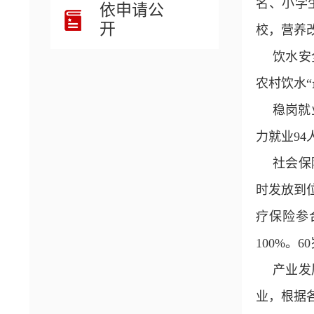
名、小学
依申请公
开
校，营养
饮水安
农村饮水“
稳岗就
力就业94
社会保
时发放到
疗保险参
100%。
产业发
业，根据