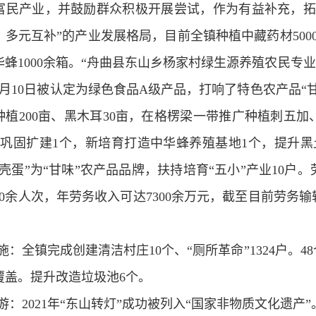
富民产业，并鼓励群众积极开展尝试，作为有益补充，拓
多元互补”的产业发展格局，目前全镇种植中藏药材5000余
蜂1000余箱。“舟曲县东山乡杨家村绿生源养殖农民专业
月10日被认定为绿色食品A级产品，打响了特色农产品“甘
种植200亩、黑木耳30亩，在格楞梁一带推广种植刺五加
、巩固扩建1个，新培育打造中华蜂养殖基地1个，提升
绿壳蛋”为“甘味”农产品品牌，扶持培育“五小”产业10
00余人次，年劳务收入可达7300余万元，截至目前劳务输转
施：全镇完成创建清洁村庄10个、“厕所革命”1324户。
覆盖。提升改造垃圾池6个。
游：2021年“东山转灯”成功被列入“国家非物质文化遗产”