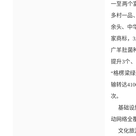
一至两个
多村一品、
余头、中华
家商标，3
广羊肚菌
提升3个
“格楞梁
输转达41
次。
基础设
动网络全
文化旅