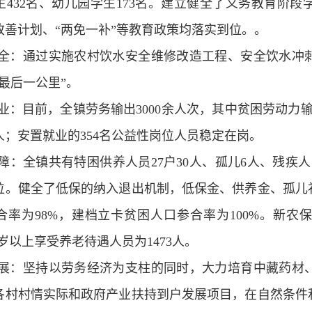
生432名、幼儿园学生173名。建立健全了义务教育阶段
改善计划、“两免一补”等教育政策均落实到位。。
全：通过实施农村饮水安全维修改造工程、安全饮水冲
最后一公里”。
业：目前，全镇劳务输出3000余人次，其中贫困劳动力输
人；安置就业的354名公益性岗位人员稳定在岗。
障：全镇共有特困供养人员27户30人、孤儿6人、残疾人1
位。健全了低保的纳入退出机制，低保金、供养金、孤儿
合率为98%，建档立卡贫困人口参合率为100%。新农
60岁以上享受养老待遇人员为1473人。
展：坚持以劳务经济为支柱的同时，大力培育中藏药材
各村村情实际和政府产业扶持到户发展项目，在自然条件