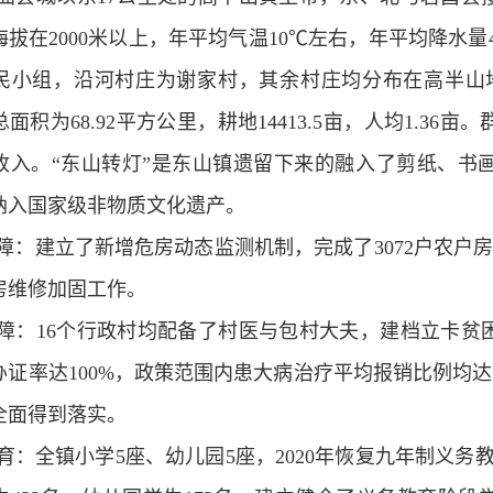
拔在2000米以上，年平均气温10℃左右，年平均降水量40
村民小组，沿河村庄为谢家村，其余村庄均分布在高半山地带
面积为68.92平方公里，耕地14413.5亩，人均1.3
收入。“东山转灯”是东山镇遗留下来的融入了剪纸、书
纳入国家级非物质文化遗产。
障：建立了新增危房动态监测机制，完成了3072户农户房屋
房维修加固工作。
障：16个行政村均配备了村医与包村大夫，建档立卡贫
办证率达100%，政策范围内患大病治疗平均报销比例均达
全面得到落实。
育：全镇小学5座、幼儿园5座，2020年恢复九年制义务教