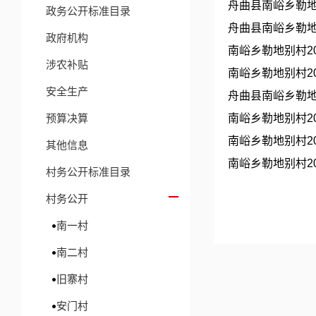
舟曲县南峪乡勒地
政务公开标准目录
​舟曲县南峪乡勒
政府机构
南峪乡勒地别村2
涉农补贴
南峪乡勒地别村2
安全生产
​舟曲县南峪乡勒
预算决算
南峪乡​勒地别村
​南峪乡勒地别村2
其他信息
南峪乡勒地别村20
村务公开标准目录
村务公开
南一村
南二村
旧寨村
安门村