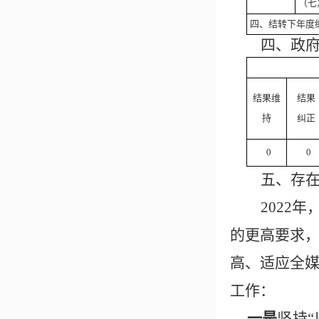
（七
四、结转下年度
四、
政
结果维
结果
持
纠正
0
0
五、
存
2022
年
的更高要求
高、适应全
工作：
一是
坚持