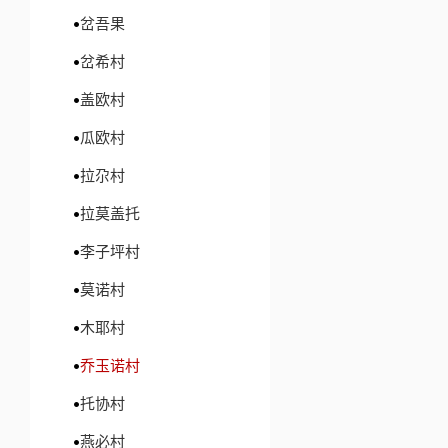
岔吾果
岔希村
盖欧村
瓜欧村
拉尕村
拉莫盖托
李子坪村
莫诺村
木耶村
乔玉诺村
托协村
燕必村