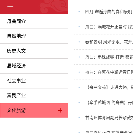
•
四月 邂逅舟曲的春和景明
舟曲简介
•
舟曲：满城花开正当时 
自然地理
•
​春和景明 风光无限：花
历史人文
•
舟曲：串珠成链 打造“簪
县域经济
•
舟曲：在繁花中邂逅春日
社会事业
•
【舟曲文苑】走进大峪，
富民产业
•
【牵手蓉城 相约舟曲】舟
文化旅游
•
甘南州体育局副局长尕藏
•
舟曲春色正浓 铺就产业发