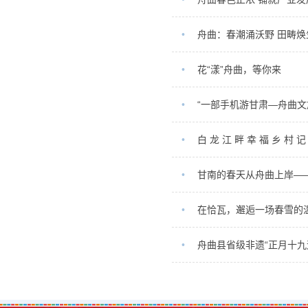
•
舟曲：春潮涌沃野 田畴焕
•
花“漾”舟曲，等你来
•
“一部手机游甘肃—舟曲文
•
白 龙 江 畔 幸 福 乡 村 记
•
甘南的春天从舟曲上岸—
•
在恰瓦，邂逅一场春雪的
•
舟曲县省级非遗“正月十九