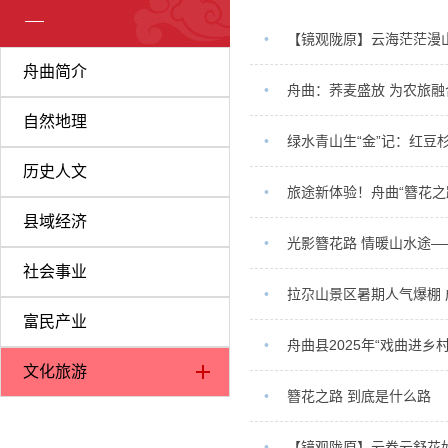
•
【镜观陇原】云海茫茫漫
舟曲简介
•
舟曲：荞麦盛放 为农旅融
自然地理
•
绿水青山生“金”记：红豆
历史人文
•
旅途新体验！舟曲“簪花之
县域经济
•
光影簪花路 情暖山水途—
社会事业
•
拉尕山景区暑期人气爆棚
富民产业
•
舟曲县2025年“戏曲进
文化旅游
•
簪花之路 到底是什么路
•
【镜观陇原】云卷云舒花