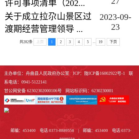
27
许可事项清单（202...
关于成立拉尕山景区过
2023-09-
23
渡期经营管理领导 ...
...
共282条
上页
1
2
3
4
5
19
下页
主办单位：舟曲县人民政府办公室 ICP：陇ICP备16002922号-1 联
系电话：0941-5122141
甘公网安备 62302302000106号 网站标识码：6230230001
邮编：453400 电话:0373-8889558
|
邮编：453400 电话:0373-